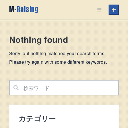
Skip
M-
Raising
to
content
Nothing found
Sorry, but nothing matched your search terms.
Please try again with some different keywords.
カテゴリー