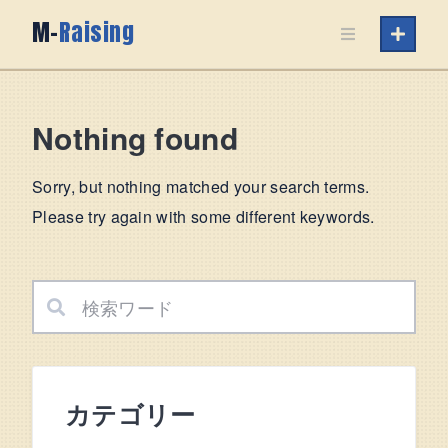
Skip
M-
Raising
to
content
Nothing found
Sorry, but nothing matched your search terms.
Please try again with some different keywords.
カテゴリー