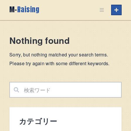
Skip
M-
Raising
to
content
Nothing found
Sorry, but nothing matched your search terms.
Please try again with some different keywords.
カテゴリー