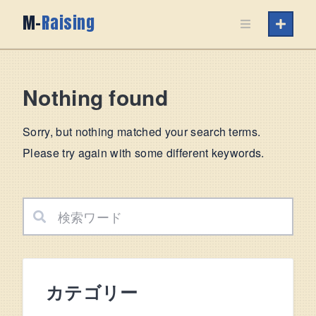
Skip
M-
Raising
to
content
Nothing found
Sorry, but nothing matched your search terms.
Please try again with some different keywords.
カテゴリー