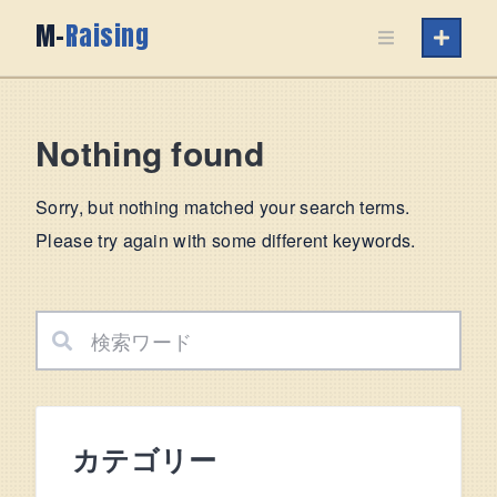
Skip
M-
Raising
to
content
Nothing found
Sorry, but nothing matched your search terms.
Please try again with some different keywords.
カテゴリー