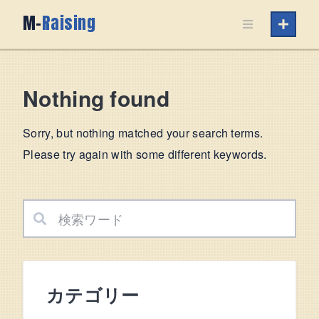
Skip
M-
Raising
to
content
Nothing found
Sorry, but nothing matched your search terms.
Please try again with some different keywords.
カテゴリー