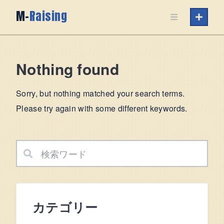
Skip
M-
Raising
to
content
Nothing found
Sorry, but nothing matched your search terms.
Please try again with some different keywords.
カテゴリー