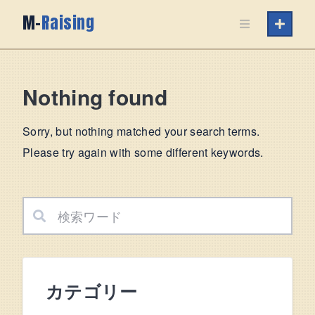
Skip
M-
Raising
to
content
Nothing found
Sorry, but nothing matched your search terms.
Please try again with some different keywords.
カテゴリー