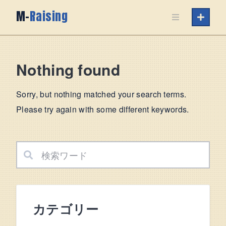
Skip
M-
Raising
to
content
Nothing found
Sorry, but nothing matched your search terms.
Please try again with some different keywords.
カテゴリー