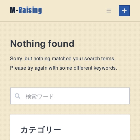
Skip
M-
Raising
to
content
Nothing found
Sorry, but nothing matched your search terms.
Please try again with some different keywords.
カテゴリー