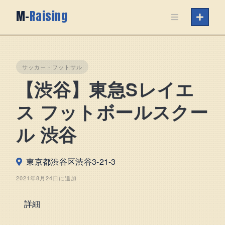
Skip
M-
Raising
to
content
サッカー・フットサル
【渋谷】東急Sレイエ
ス フットボールスクー
ル 渋谷
東京都渋谷区渋谷3-21-3
2021年8月24日に追加
詳細