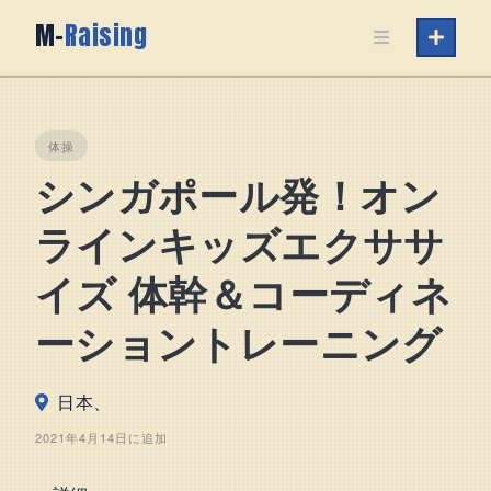
Skip
M-
Raising
to
content
体操
シンガポール発！オン
ラインキッズエクササ
イズ 体幹＆コーディネ
ーショントレーニング
日本、
2021年4月14日に追加