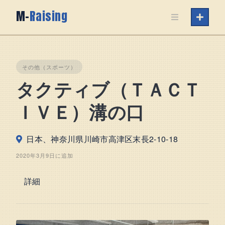
Skip
M-
Raising
to
content
その他（スポーツ）
タクティブ（ＴＡＣＴ
ＩＶＥ）溝の口
日本、神奈川県川崎市高津区末長2-10-18
2020年3月9日に追加
詳細