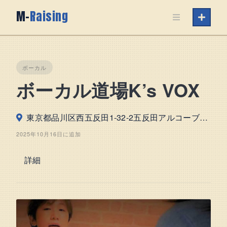
Skip
M-
Raising
to
content
ボーカル
ボーカル道場K’s VOX
東京都品川区西五反田1-32-2五反田アルコーブ5階
2025年10月16日に追加
詳細