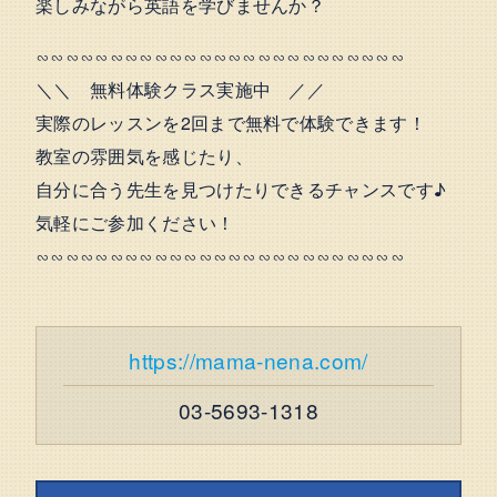
楽しみながら英語を学びませんか？
∽∽∽∽∽∽∽∽∽∽∽∽∽∽∽∽∽∽∽∽∽∽∽∽∽
＼＼ 無料体験クラス実施中 ／／
実際のレッスンを2回まで無料で体験できます！
教室の雰囲気を感じたり、
自分に合う先生を見つけたりできるチャンスです♪
気軽にご参加ください！
∽∽∽∽∽∽∽∽∽∽∽∽∽∽∽∽∽∽∽∽∽∽∽∽∽
https://mama-nena.com/
03-5693-1318