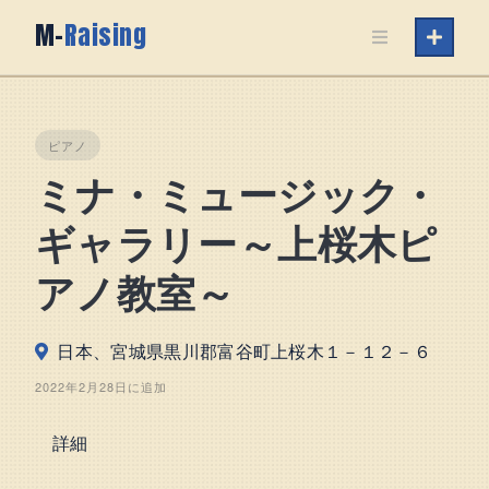
Skip
M-
Raising
to
content
ピアノ
ミナ・ミュージック・
ギャラリー～上桜木ピ
アノ教室～
日本、宮城県黒川郡富谷町上桜木１－１２－６
2022年2月28日に追加
詳細