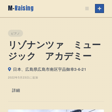
Skip
M-
Raising
to
content
ピアノ
リゾナンツァ ミュー
ジック アカデミー
日本、広島県広島市南区宇品御幸3-6-21
2022年5月23日に追加
詳細