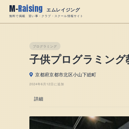
Skip
M-
Raising
to
エムレイジング
content
無料で掲載 習い事・クラブ・スクール情報サイト
プログラミング
子供プログラミング
京都府京都市北区小山下総町
2024年6月12日に追加
詳細