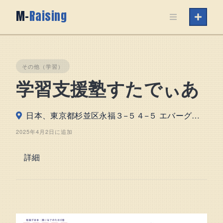
Skip
M-
Raising
to
content
その他（学習）
学習支援塾すたでぃあ
日本、東京都杉並区永福３−５４−５ エバーグリーン松永ビル102
2025年4月2日に追加
詳細