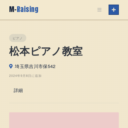
Skip
M-
Raising
to
content
ピアノ
松本ピアノ教室
埼玉県吉川市保542
2024年9月8日に追加
詳細