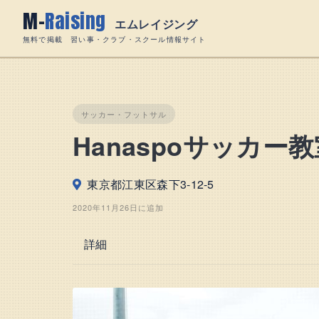
Skip
M-
Raising
to
エムレイジング
content
無料で掲載 習い事・クラブ・スクール情報サイト
サッカー・フットサル
Hanaspoサッカー
東京都江東区森下3-12-5
2020年11月26日に追加
詳細