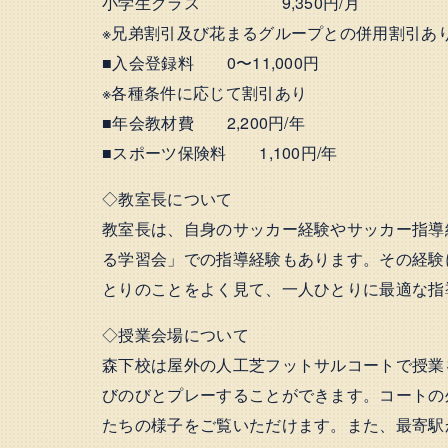
小学生クラス 9,350円/月
※兄弟割引及び花まるグループとの併用割引あ
■入会登録料 0〜11,000円
※各種条件に応じて割引あり
■年会教材費 2,200円/年
■スポーツ保険料 1,100円/年
◇教室長について
教室長は、自身のサッカー経験やサッカー指導
る学習会」での指導経験もあります。その経験
とりのことをよく見て、一人ひとりに最適な指
◇授業会場について
森下校は屋外の人工芝フットサルコートで授業
びのびとプレーすることができます。コートの
たちの様子をご覧いただけます。また、最寄駅