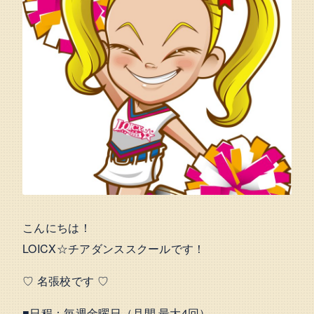
こんにちは！
LOICX☆チアダンススクールです！
♡ 名張校です ♡
■日程：毎週金曜日（月間 最大4回）