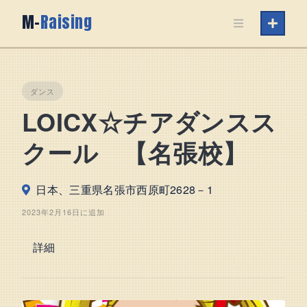
Skip
M-
Raising
to
content
ダンス
LOICX☆チアダンスス
クール 【名張校】
日本、三重県名張市西原町2628－1
2023年2月16日に追加
詳細