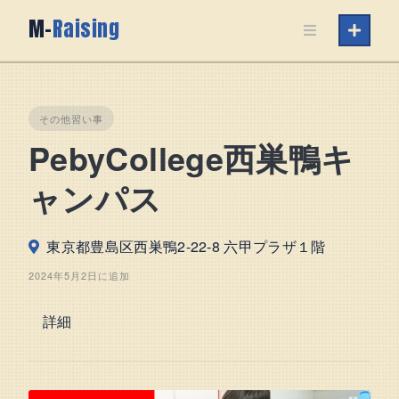
Skip
M-
Raising
to
content
その他習い事
PebyCollege西巣鴨キ
ャンパス
東京都豊島区西巣鴨2-22-8 六甲プラザ１階
2024年5月2日に追加
詳細