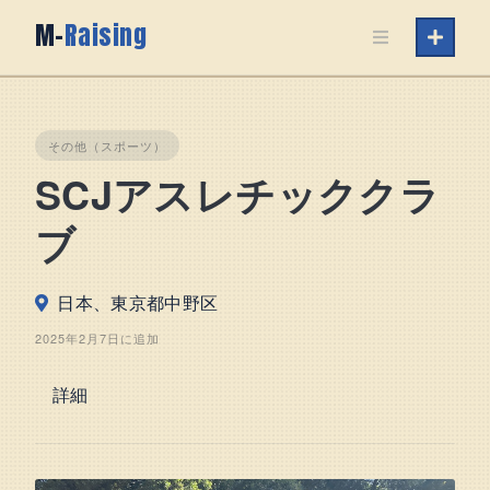
Skip
M-
Raising
to
content
その他（スポーツ）
SCJアスレチッククラ
ブ
日本、東京都中野区
2025年2月7日に追加
詳細