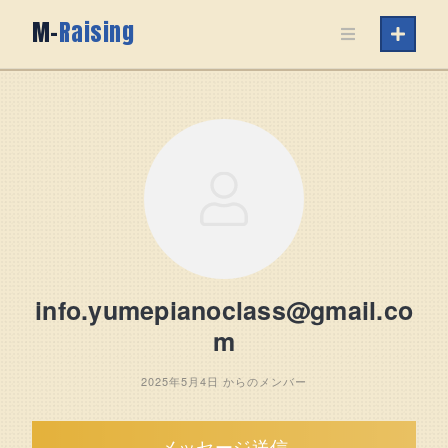
Skip
M-
Raising
to
content
info.yumepianoclass@gmail.co
m
2025年5月4日 からのメンバー
メッセージ送信