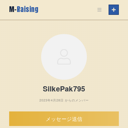
Skip
M-
Raising
to
content
SilkePak795
2023年4月28日 からのメンバー
メッセージ送信