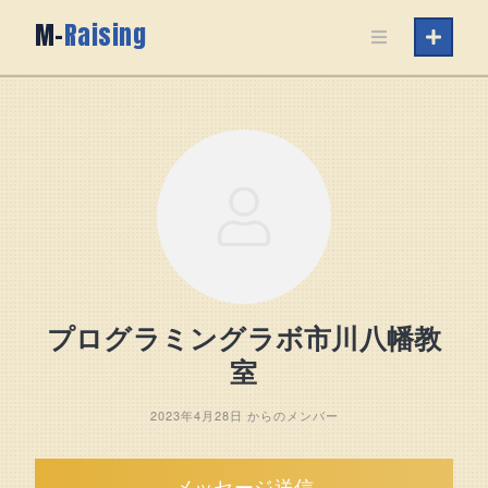
Skip
M-
Raising
to
content
プログラミングラボ市川八幡教
室
2023年4月28日 からのメンバー
メッセージ送信