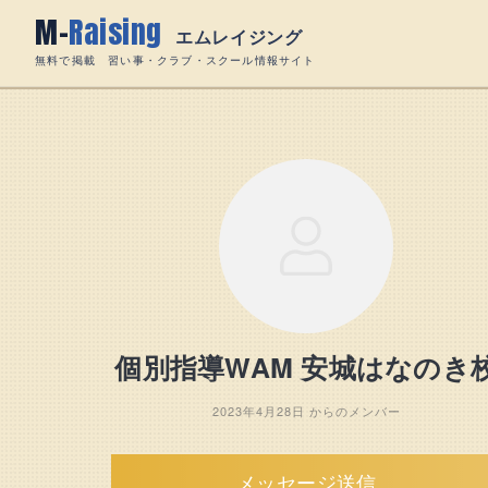
Skip
M-
Raising
to
エムレイジング
content
無料で掲載 習い事・クラブ・スクール情報サイト
個別指導WAM 安城はなのき
2023年4月28日 からのメンバー
メッセージ送信