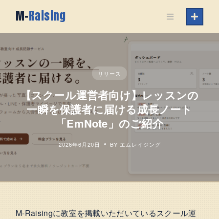
Skip
M-
Raising
to
content
リリース
【スクール運営者向け】レッスンの
一瞬を保護者に届ける成長ノート
「EmNote」のご紹介
2026年6月20日
BY エムレイジング
M-Raisingに教室を掲載いただいているスクール運